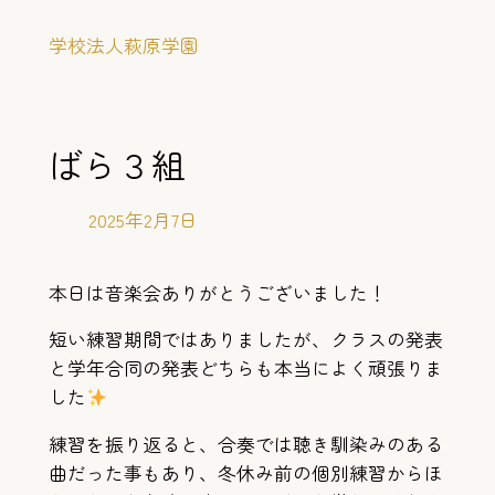
内
学校法人萩原学園
容
を
ス
キ
ばら３組
ッ
プ
2025年2月7日
本日は音楽会ありがとうございました！
短い練習期間ではありましたが、クラスの発表
と学年合同の発表どちらも本当によく頑張りま
した
練習を振り返ると、合奏では聴き馴染みのある
曲だった事もあり、冬休み前の個別練習からほ