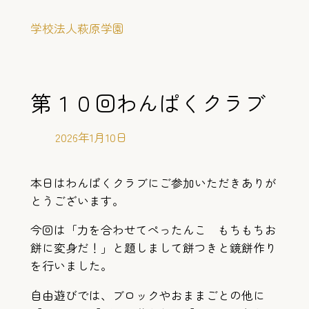
内
学校法人萩原学園
容
を
ス
キ
第１０回わんぱくクラブ
ッ
プ
2026年1月10日
本日はわんぱくクラブにご参加いただきありが
とうございます。
今回は「力を合わせてぺったんこ もちもちお
餅に変身だ！」と題しまして餅つきと鏡餅作り
を行いました。
自由遊びでは、ブロックやおままごとの他に