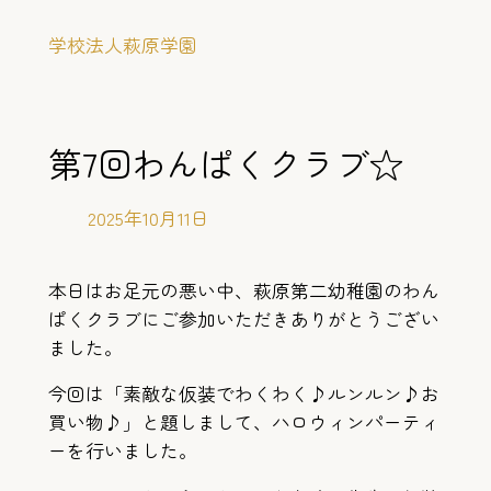
内
学校法人萩原学園
容
を
ス
キ
第7回わんぱくクラブ☆
ッ
プ
2025年10月11日
本日はお足元の悪い中、萩原第二幼稚園のわん
ぱくクラブにご参加いただきありがとうござい
ました。
今回は「素敵な仮装でわくわく♪ルンルン♪お
買い物♪」と題しまして、ハロウィンパーティ
ーを行いました。