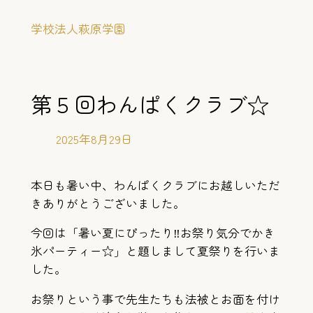
内
学校法人萩原学園
容
を
ス
キ
第５回わんぱくクラブ☆
ッ
プ
2025年8月29日
本日も暑い中、わんぱくクラブにお越しいただ
きありがとうございました。
今回は「暑い夏にぴったり‼︎お祭り気分でかき
氷パーティー☆」と題しまして夏祭りを行いま
した。
お祭りという事で先生たちも法被とお面を付け