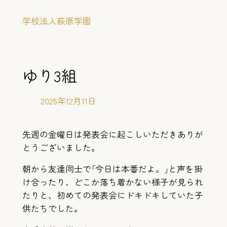
内
学校法人萩原学園
容
を
ス
キ
ゆり3組
ッ
プ
2025年12月11日
先週の金曜日は発表会に起こしいただきありが
とうございました。
朝から友達同士で｢今日は本番だよ。｣と声を掛
け合ったり、どこか落ち着かない様子が見られ
たりと、初めての発表会にドキドキしていた子
供たちでした。