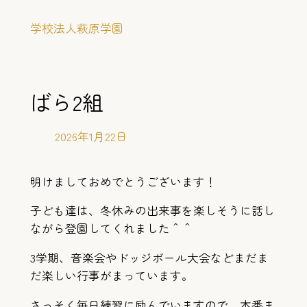
内
学校法人萩原学園
容
を
ス
キ
ばら2組
ッ
プ
2026年1月22日
明けましておめでとうございます！
子ども達は、冬休みの出来事を楽しそうに話し
ながら登園してくれました＾＾
3学期、音楽会やドッジボール大会などまだま
だ楽しい行事がまっています。
さっそく毎日練習に励んでいますので、本番ま