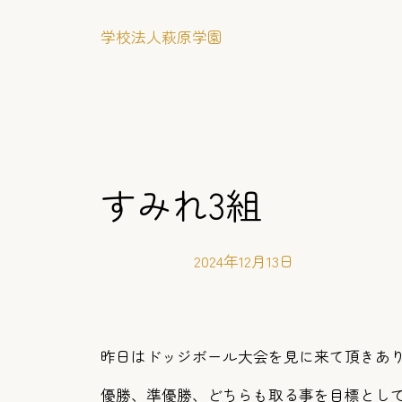
内
学校法人萩原学園
容
を
ス
キ
ッ
プ
すみれ3組
2024年12月13日
昨日はドッジボール大会を見に来て頂きあ
優勝、準優勝、どちらも取る事を目標として