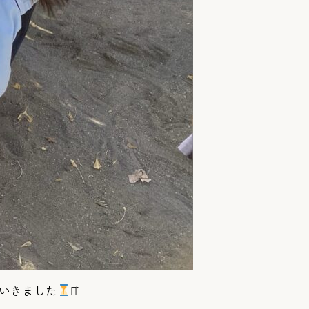
いきました
⋆͛