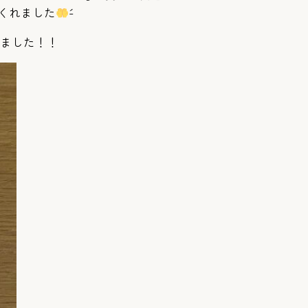
くれました
´-
いました！！