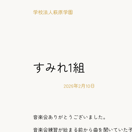
内
学校法人萩原学園
容
を
ス
キ
ッ
プ
すみれ1組
2026年2月10日
音楽会ありがとうございました。
音楽会練習が始まる前から曲を聞いていた