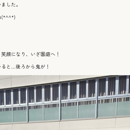
いました。
^^*)
と笑顔になり、いざ園庭へ！
いると…後ろから鬼が！