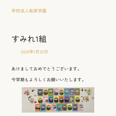
内
学校法人萩原学園
容
を
ス
キ
すみれ1組
ッ
プ
2026年1月20日
あけましておめでとうございます。
今学期もよろしくお願いいたします。