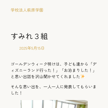
内
学校法人萩原学園
容
を
ス
キ
すみれ３組
ッ
プ
2025年5月15日
ゴールデンウィーク明けは、子ども達から「デ
ィズニーランド行った！」「お泊まりした！」
と思い出話を沢山聞かせてくれました
そんな思い出を、一人一人に発表してもらいま
した！