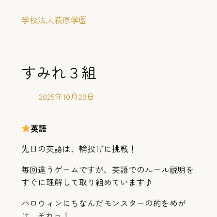
内
学校法人萩原学園
容
を
ス
キ
すみれ３組
ッ
プ
2025年10月29日
英語
先日の英語は、輪投げに挑戦！
毎回違うゲームですが、英語でのルール説明を
すぐに理解して取り組めています♪
ハロウィンにちなんだモンスターの的をめが
け…それっ！