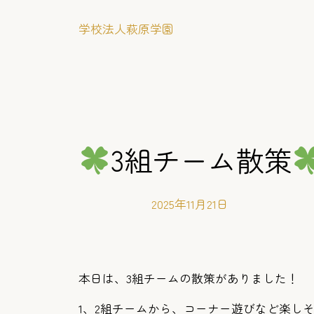
内
学校法人萩原学園
容
を
ス
キ
ッ
プ
3組チーム散策
2025年11月21日
本日は、3組チームの散策がありました！
1、2組チームから、コーナー遊びなど楽し