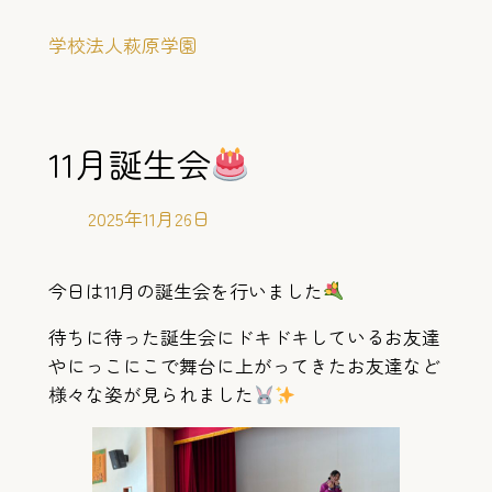
内
学校法人萩原学園
容
を
ス
キ
11月誕生会
ッ
プ
2025年11月26日
今日は11月の誕生会を行いました
待ちに待った誕生会にドキドキしているお友達
やにっこにこで舞台に上がってきたお友達など
様々な姿が見られました