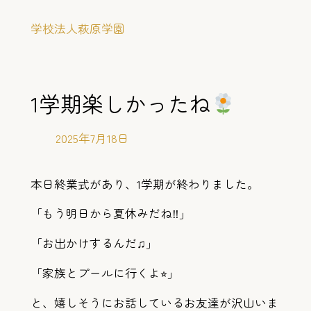
内
学校法人萩原学園
容
を
ス
キ
1学期楽しかったね
ッ
プ
2025年7月18日
本日終業式があり、1学期が終わりました。
「もう明日から夏休みだね‼︎」
「お出かけするんだ♫」
「家族とプールに行くよ⭐︎」
と、嬉しそうにお話しているお友達が沢山いま