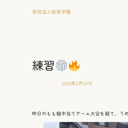
内
学校法人萩原学園
容
を
ス
キ
ッ
プ
練習
2026年2月20日
昨日のもも組中当てゲーム大会を経て、う