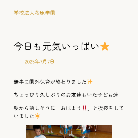
内
学校法人萩原学園
容
を
ス
キ
今日も元気いっぱい
ッ
プ
2025年7月7日
無事に園外保育が終わりました
ちょっぴり久しぶりのお友達もいた子ども達
朝から嬉しそうに「おはよう
」と挨拶をして
いました