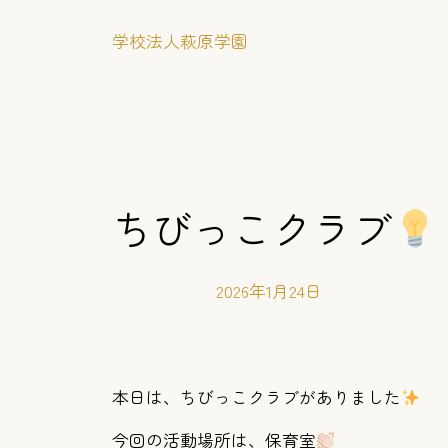
内
学校法人萩原学園
容
を
ス
キ
ッ
プ
ちびっこクラブ
2026年1月24日
本日は、ちびっこクラブがありました
今回の活動場所は、保育室