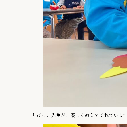
ちびっこ先生が、優しく教えてくれていま