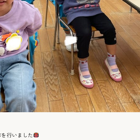
作を行いました